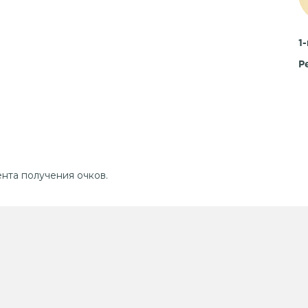
1
Р
та получения очков.