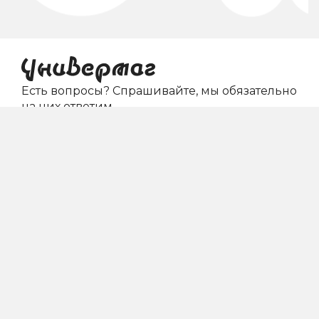
Есть вопросы? Спрашивайте, мы обязательно
на них ответим
Задать вопрос
Магазины
Развлечения
Кафе и рестораны
Услуги
Акции
О нас
Аренда
Контакты
Пензенская область, г. Заречный, ул. Ленина, д. 42
МЫ В СОЦИАЛЬНЫХ СЕТЯХ