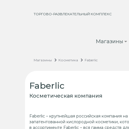
Перейти
к
основному
ТОРГОВО-РАЗВЛЕКАТЕЛЬНЫЙ КОМПЛЕКС
содержанию
Магазины
Магазины
Косметика
Faberlic
Faberlic
Косметическая компания
Faberlic – крупнейшая российская компания н
запатентованной кислородной косметики, кото
в ассортименте Faberlic – вся гамма средств д